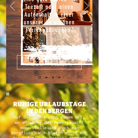
Teezeit oder einen
Aufenthalt in einer
unserer so schönen
Ferienwohnungen.
Kontakt
RUHIGE URLAUBSTAGE
IN DEN BERGEN
Auf der Suche nach einem Ort,
wo entweder das Meer rauscht
oder vielleicht doch ein
Bergfluss?
Wir bieten nicht nur