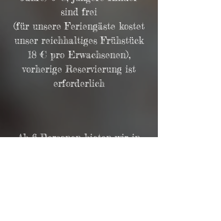
sind frei
(für unsere Feriengäste kostet
unser reichhaltiges Frühstück
18 € pro Erwachsenen),
vorherige Reservierung ist
erforderlich
Ab 6 Personen bieten wir in
unserem kleinen Café Raum
für Ihre gemütlichen
Zusammenkünfte: z.B. für 1
Gläschen Prosecco, 1 warmen
Pott Kaffee oder Tee, 2 Stück