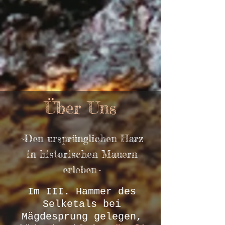
Über Uns
~Den ursprünglichen Harz
in historischen Mauern
erleben~
Im III. Hammer des
Selketals bei
Mägdesprung gelegen,