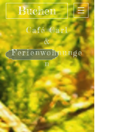
Buchen
Café Carl
&
Ferienwohnunge
n