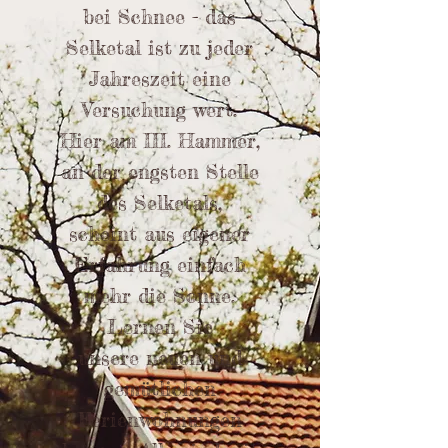
bei Schnee - das
Selketal ist zu jeder
Jahreszeit eine
Versuchung wert.
Hier am III. Hammer,
an der engsten Stelle
des Selketals,
scheint aus eigener
Erfahrung einfach
mehr die Sonne.
Lernen Sie
unsere neuen und
gemütlichen
Ferienwohnungen