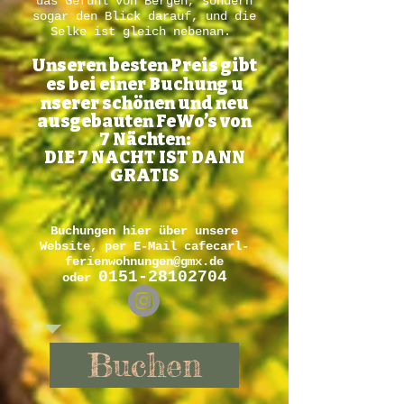
das Gefühl von Bergen, sondern
sogar den Blick darauf, und die
Selke ist gleich nebenan.
Unseren besten Preis gibt
es bei einer Buchung u
nserer schönen und neu
ausgebauten FeWo’s von
7 Nächten:
DIE 7 NACHT IST DANN
GRATIS
Buchungen hier über unsere
Website, per E-Mail
cafecarl-
ferienwohnungen@gmx.de
0151-28102704
oder
Buchen