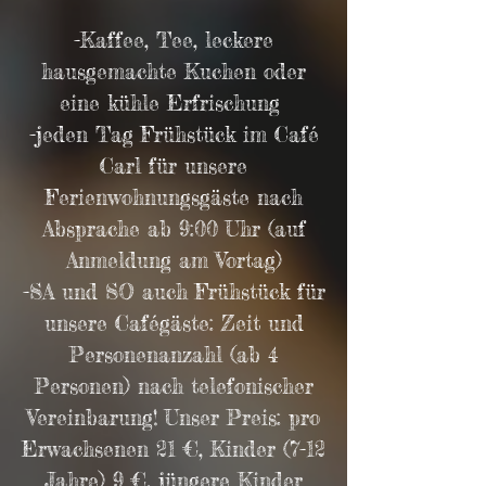
-Kaffee, Tee, leckere
hausgemachte Kuchen oder
eine kühle Erfrischung
-jeden Tag Frühstück
im Café
Carl für unsere
Ferienwohnungsgäste nach
Absprache ab 9:00 Uhr (auf
Anmeldung am Vortag)
-SA und SO auch Frühstück für
unsere Cafégäste: Zeit und
Personenanzahl (ab 4
Personen) nach telefonischer
Vereinbarung! Unser Preis: pro
Erwachsenen 21 €, Kinder (7-12
Jahre) 9 €, jüngere Kinder