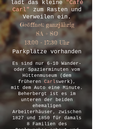
lädt das kleine
"Café
Carl"
zum Rasten und
Verweilen ein.
Geöffnet: ganzjährig
SA + SO
13:00 - 17:30 Uhr
Parkplätze vorhanden
Es sind nur 6-10 Wander-
oder Spazierminuten vom
Hüttenmuseum (dem
früheren
Carl
swerk),
mit dem Auto eine Minute.
Beherbergt ist es im
unteren der beiden
ehemaligen
Arbeiterhäuser, zwischen
1827 und 1850 für damals
8 Familien des