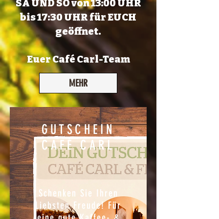
SA UND SO von 13:00 UHR
bis 17:30 UHR für EUCH
geöffnet.
Euer Café Carl-Team
MEHR
GUTSCHEIN
CAFÉ CARL
Schenken Sie Ihren
Liebsten Freude! Für
eine gute Kaffee- &