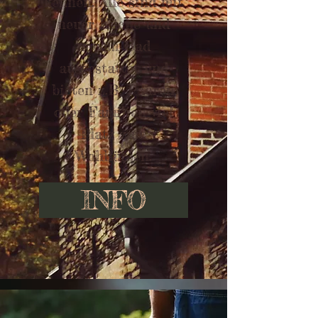
kennen. Alle sind mit
neuer Küche und
neuem Bad
ausgestattet und
bieten z.B. Paaren
oder Familien viel
Platz zum
Wohlfühlen.
INFO